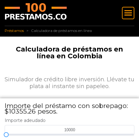
✅ Préstamos
Calculadora de préstamos en línea
Préstamos
Calculadora de préstamos en línea
Calculadora de préstamos en
línea en Colombia
Simulador de crédito libre inversión. Llévate tu
plata al instante sin papeleo.
Importe del préstamo con sobrepago:
$10355.26 pesos.
Importe adeudado