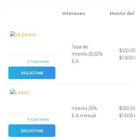
Intereses
Monto del p
Tasa de
$120.00
Interés 25.52%
$1.500.0
E.A
11 Opiniones
SOLICITAR
Interés 25%
$150.000
E.A mesual
$1.500.0
4 Opiniones
SOLICITAR