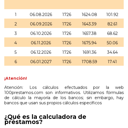
1
06.08.2026
1726
1624.08
101.92
2
06.09.2026
1726
1643.39
82.61
3
06.10.2026
1726
1657.38
68.62
4
06.11.2026
1726
1675.94
50.06
5
06.12.2026
1726
1691.36
34.64
6
06.01.2027
1726
1708.59
17.41
¡Atención!
Atención: Los cálculos efectuados por la web
100prestamos.com son informativos. Utilizamos fórmulas
de cálculo la mayoría de los bancos; sin embargo, hay
bancos que usan sus propios cálculos específicos
¿Qué es la calculadora de
préstamos?