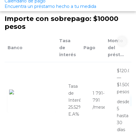
Calendario de pago
Encuentra un préstamo hecho a tu medida
Importe con sobrepago: $10000
pesos
Tasa
Monto
Banco
de
Pago
del
interés
préstamo/Plazo
$120.00
—
$1.500.0
Tasa
pesos
de
1 791-1
Interés
791
desde
25.52%
/meses
5
E.A%
hasta
30
días