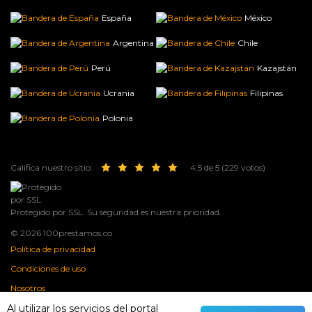
España
México
Argentina
Chile
Perú
Kazajstán
Ucrania
Filipinas
Polonia
Califica nuestro sitio:
4.5 de 5 (229 votos)
Protegido por SSL. Su seguridad es nuestra prioridad.
© 2026 100prestamos.co
Política de privacidad
Condiciones de uso
Nosotros
Al utilizar los servicios del portal
Contactos