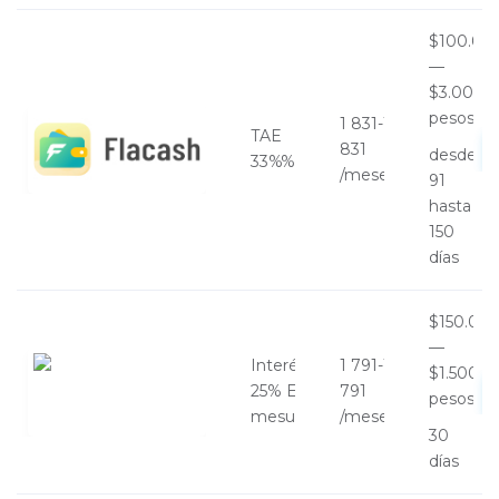
$100.00
—
$3.000.
pesos
1 831-1
TAE
831
desde
33%%
/meses
91
hasta
150
días
$150.00
—
Interés
1 791-1
$1.500.0
25% E.A
791
pesos
mesual%
/meses
30
días