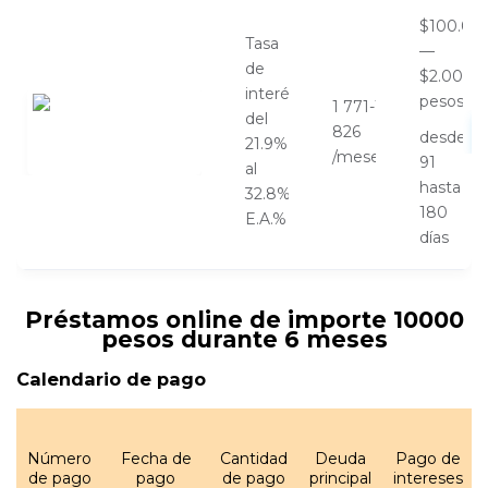
$100.00
Tasa
—
de
$2.000.
interés
pesos
1 771-1
del
826
desde
21.9%
/meses
91
al
hasta
32.8%
180
E.A.%
días
Préstamos online de importe 10000
pesos durante 6 meses
Calendario de pago
Número
Fecha de
Cantidad
Deuda
Pago de
de pago
pago
de pago
principal
intereses