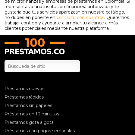
de microfinanzas y empresas de préstamos en Colombia. Si
representas a una institución financiera autorizada y te
gustaría que tus servicios aparezcan en nuestro catálogo,
no dudes en ponerte en
contacto con nosotros
. Queremos
trabajar contigo y ayudarte a ampliar tu alcance a más
clientes potenciales mediante nuestra plataforma.
Préstamos nuevos
Préstamos rápidos
Préstamos sin papeles
Préstamos en 10 minutos
Préstamos gota a gota
Préstamos con pagos semanales