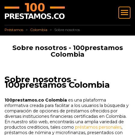
✅ Préstamos
✅ Colombia
Sobre nosotros
Préstamos
Colombia
Sobre nosotros
Sobre nosotros - 100prestamos
Colombia
Sobre nosotros -
100prestamos Colombia
100prestamos.co Colombia
es una plataforma
informativa creada para facilitar a los usuarios la búsqueda y
comparación de opciones de préstamos ofrecidos por
diversas instituciones financieras certificadas en Colombia.
En nuestro sitio web, encontrarás una amplia variedad de
productos crediticios, tales como
préstamos personales
,
préstamos de nómina y microfinanzas, presentados con