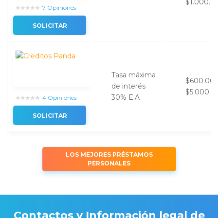
$1.000.0
7 Opiniones
SOLICITAR
Tasa máxima
$600.00
de interés
$5.000.0
30% E.A
4 Opiniones
SOLICITAR
LOS MEJORES PRÉSTAMOS
PERSONALES
Contactos y Información legal de