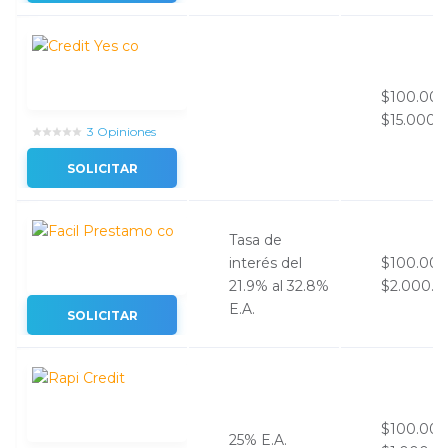
$100.00
$15.000.
3 Opiniones
SOLICITAR
Tasa de
interés del
$100.00
21.9% al 32.8%
$2.000.0
E.A.
SOLICITAR
$100.00
25​% E.A.