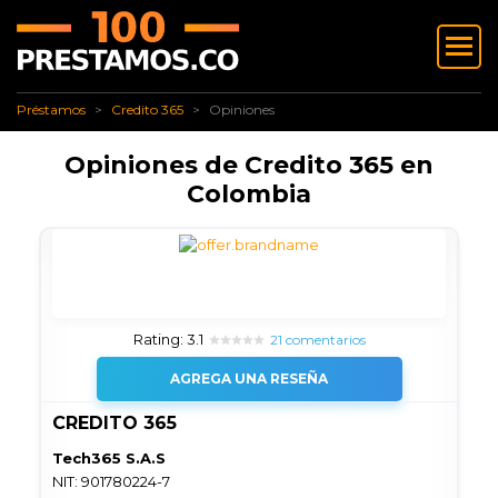
✅ Préstamos
✅ Credito 365
Opiniones
Préstamos
Credito 365
Opiniones
Opiniones de Credito 365 en
Colombia
Rating: 3.1
21 comentarios
AGREGA UNA RESEÑA
CREDITO 365
Tech365 S.A.S
NIT: 901780224-7