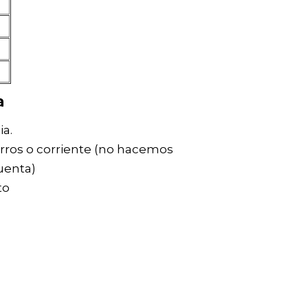
a
a.
rros o corriente (no hacemos
cuenta)
to