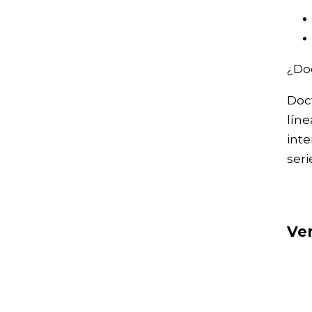
¿Doc
Doc
líne
inte
ser
Ven