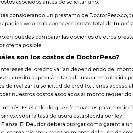
costos asociados antes de solicitar uno.
stás considerando un préstamo de DoctorPeso.co, t
u página web para conocer el costo total de tu prést
bién puedes comparar las opciones de otros presta
r oferta posible.
áles son los costos de DoctorPeso?
intereses del crédito varían dependiendo del monto 
s tu crédito superará la tasa de usura establecida 
s de realizar tu solicitud de crédito, tienes acceso
ocer nuestros costos asociados al monto requerido
Interés: Es el calculo que efectuamos para medir el
sin exceder la tasa de usura establecida por ley.
Fianza: El Deudor deberá otorgar como garantía un
el otorgamiento y mantenimiento del cupo de créd