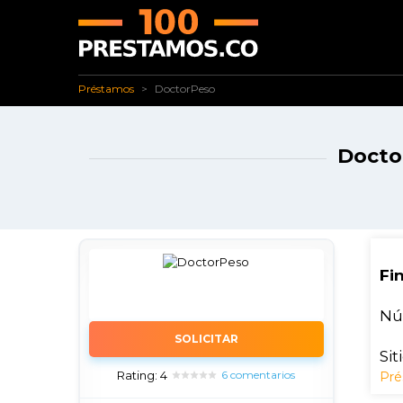
✅ Préstamos
DoctorPeso
Préstamos
DoctorPeso
Docto
Fi
Nú
SOLICITAR
Sit
Rating: 4
6 comentarios
Pré