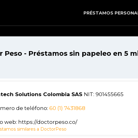
PRÉSTAMOS PERSONA
r Peso - Préstamos sin papeleo en 5 m
ntech Solutions Colombia SAS
NIT: 901455665
mero de teléfono:
60 (1) 7431868
io web: https://doctorpeso.co/
stamos similares a DoctorPeso