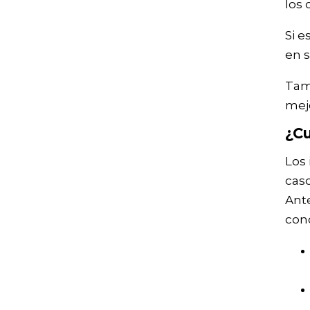
los 
Si e
en s
Tam
mejo
¿Cu
Los 
caso
Ante
con