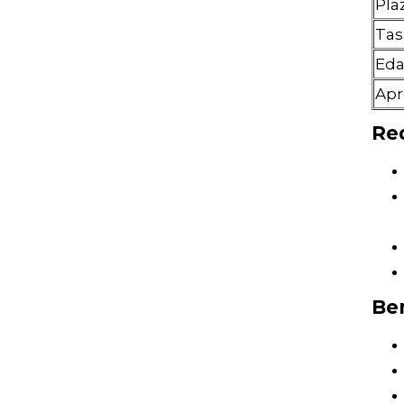
Pla
Tas
Ed
Apr
Req
Ben