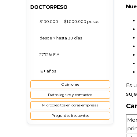
Nue
DOCTORPESO
$100.000 — $1.000.000 pesos
desde 7 hasta 30 dias
27.72% Е.А.
18+ años
Opiniones
Es u
suj
Datos legales y contactos
Car
Microcréditos en otras empresas
Preguntas frecuentes
Mon
pri