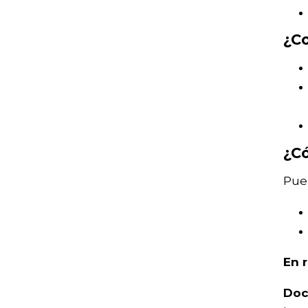
¿C
¿C
Pued
En 
Doc