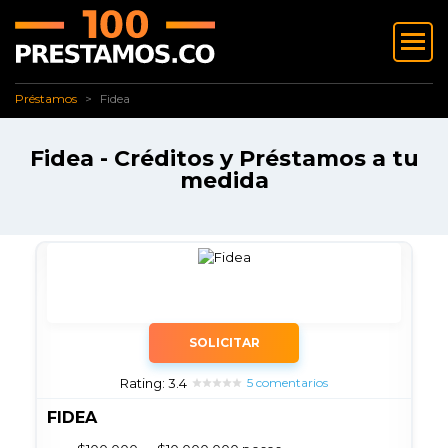
✅ Préstamos
Fidea
Préstamos
Fidea
Fidea - Créditos y Préstamos a tu
medida
SOLICITAR
Rating: 3.4
5 comentarios
FIDEA