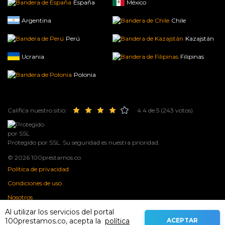
España
México
Argentina
Chile
Perú
Kazajstán
Ucrania
Filipinas
Polonia
Califica nuestro sitio:
4.4 de 5 (243 votos)
Protegido por SSL. Su seguridad es nuestra prioridad.
© 2026 100prestamos.co
Política de privacidad
Condiciones de uso
Nosotros
Al utilizar los servicios del portal
Contactos
ACEPTAR
100prestamos.co, acepta la
política